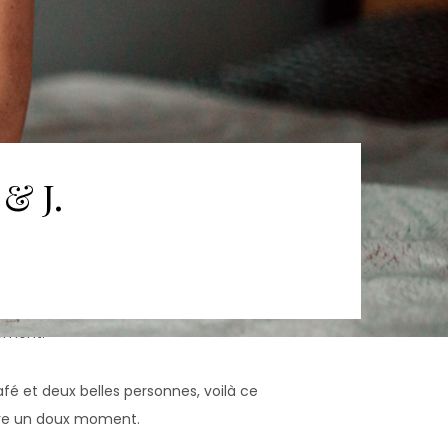
& J.
oment.
fé et deux belles personnes, voilà ce
être un doux moment.