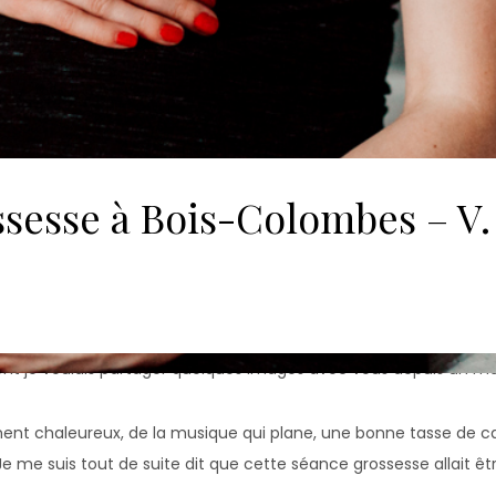
sesse à Bois-Colombes – V. 
nt je voulais partager quelques images avec vous depuis un m
ent chaleureux, de la musique qui plane, une bonne tasse de ca
 Je me suis tout de suite dit que cette séance grossesse allait 